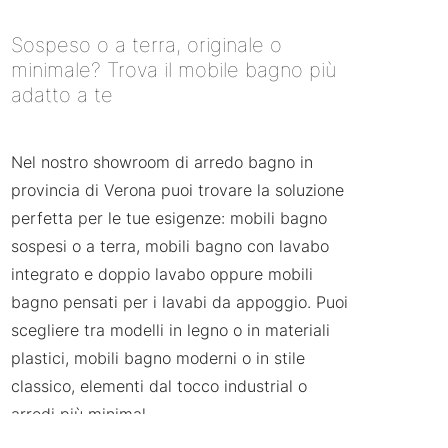
Utilizziamo i Cookie!
Questo sito utilizza cookie tecnici, per funzionare
Sospeso o a terra, originale o
correttamente, e analytics, di terze parti, per finalità
minimale? Trova il mobile bagno più
statistiche e per analizzare il traffico di navigazione, e,
adatto a te
con il Tuo consenso, anche cookie di profilazione.
Selezionando l’opzione “Accetta tutto” acconsentirai
all’utilizzo di tutti i cookie. Chiudendo il banner con
l’apposita funzionalità in alto a destra, invece, ne
Nel nostro showroom di arredo bagno in
rifiuterai l’utilizzo, ad esclusione dei cookie tecnici e
provincia di Verona puoi trovare la soluzione
analitycs, preimpostati di default. Selezionando
perfetta per le tue esigenze: mobili bagno
Gestisci preferenze
potrai selezionare i cookie da
abilitare.
sospesi o a terra, mobili bagno con lavabo
integrato e doppio lavabo oppure mobili
bagno pensati per i lavabi da appoggio. Puoi
Accetta tutti
scegliere tra modelli in legno o in materiali
Rifiuta tutti
plastici, mobili bagno moderni o in stile
classico, elementi dal tocco industrial o
arredi più minimal.